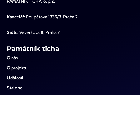
PAMÁTNÍK TICHA, o. p. s.
Kancelář:
Poupětova 1339/3, Praha 7
Sídlo:
Veverkova 8, Praha 7
Památník ticha
O nás
O projektu
Události
Stalo se
Od svědectví k podobenství
Filmotéka
Kontaktní údaje
Sociální sítě
Instagram