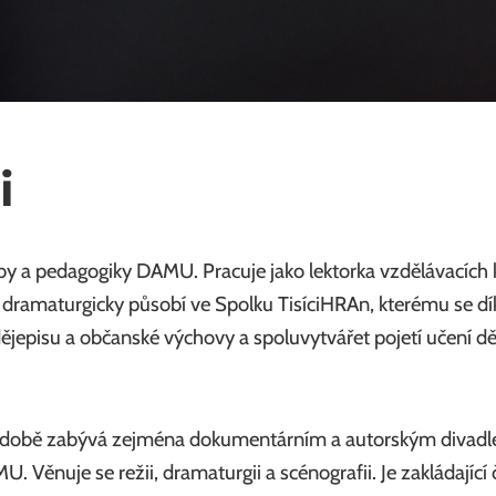
i
y a pedagogiky DAMU. Pracuje jako lektorka vzdělávacích ku
a dramaturgicky působí ve Spolku TisíciHRAn, kterému se dík
i dějepisu a občanské výchovy a spoluvytvářet pojetí učení dě
né době zabývá zejména dokumentárním a autorským divadl
 Věnuje se režii, dramaturgii a scénografii. Je zakládající