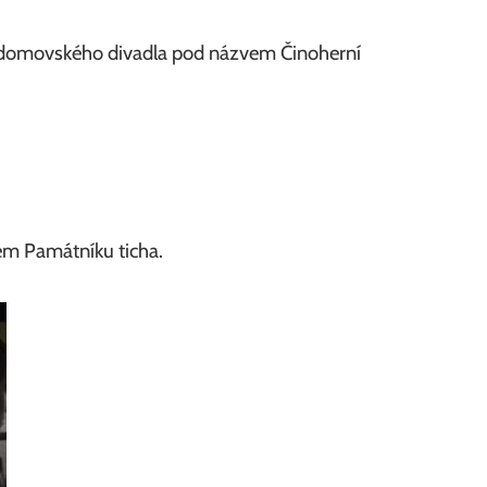
h domovského divadla pod názvem Činoherní
em Památníku ticha.