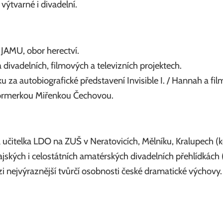
výtvarné i divadelní.
 JAMU, obor herectví.
 divadelních, filmových a televizních projektech.
u za autobiografické představení Invisible I. / Hannah a fi
rformerkou Miřenkou Čechovou.
itelka LDO na ZUŠ v Neratovicích, Mělníku, Kralupech (kde 
rajských i celostátních amatérských divadelních přehlídkác
 nejvýraznější tvůrčí osobnosti české dramatické výchovy.