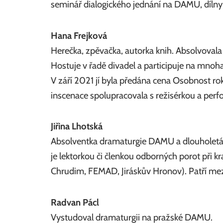
seminář dialogického jednání na DAMU, dílny 
Hana Frejková
Herečka, zpěvačka, autorka knih. Absolvovala
Hostuje v řadě divadel a participuje na mnoha
V září 2021 jí byla předána cena Osobnost rok
inscenace spolupracovala s režisérkou a pe
Jiřina Lhotská
Absolventka dramaturgie DAMU a dlouholetá uč
je lektorkou či členkou odborných porot při k
Chrudim, FEMAD, Jiráskův Hronov). Patří mezi
Radvan Pácl
Vystudoval dramaturgii na pražské DAMU.