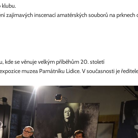
 klubu.
ění zajímavých inscenací amatérských souborů na prknec
ou, kde se věnuje velkým příběhům 20. století
xpozice muzea Památníku Lidice. V současnosti je ředitel