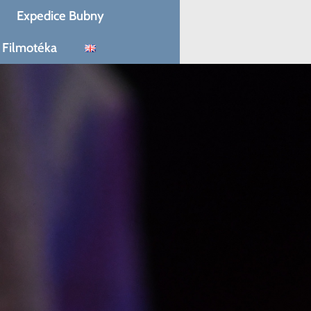
Expedice Bubny
Filmotéka