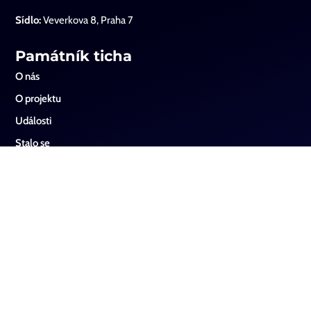
Sídlo:
Veverkova 8, Praha 7
Památník ticha
O nás
O projektu
Události
Stalo se
Od svědectví k podobenství
Filmotéka
Kontaktní údaje
Sociální sítě
Instagram
Facebook
Youtube