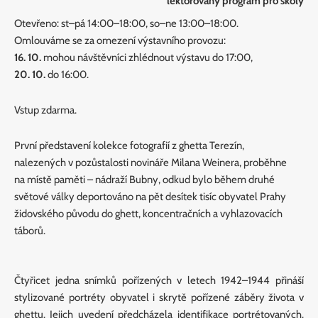
lektorovaný program pro školy
Otevřeno: st–pá 14:00–18:00, so–ne 13:00–18:00.
Omlouváme se za omezení výstavního provozu:
16. 10.
mohou návštěvníci zhlédnout výstavu do 17:00,
20.
10.
do 16:00.
Vstup zdarma.
První představení kolekce fotografií z ghetta Terezín,
nalezených v pozůstalosti novináře Milana Weinera, proběhne
na místě paměti – nádraží Bubny, odkud bylo během druhé
světové války deportováno na pět desítek tisíc obyvatel Prahy
židovského původu do ghett, koncentračních a vyhlazovacích
táborů.
Čtyřicet jedna snímků pořízených v letech 1942–1944 přináší
stylizované portréty obyvatel i skrytě pořízené záběry života v
ghettu. Jejich uvedení předcházela identifikace portrétovaných.