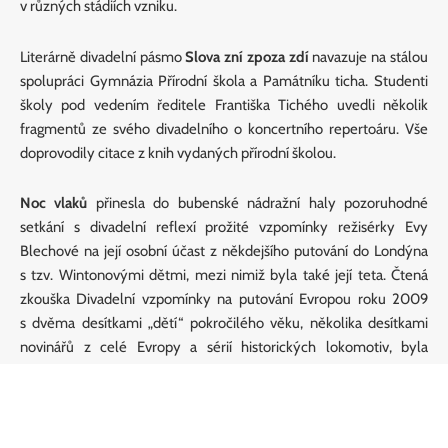
v různých stádiích vzniku.
Literárně divadelní pásmo
Slova zní zpoza zdí
navazuje na stálou
spolupráci Gymnázia Přírodní škola a Památníku ticha. Studenti
školy pod vedením ředitele Františka Tichého uvedli několik
fragmentů ze svého divadelního o koncertního repertoáru. Vše
doprovodily citace z knih vydaných přírodní školou.
Noc vlaků
přinesla do bubenské nádražní haly pozoruhodné
setkání s divadelní reflexí prožité vzpomínky režisérky Evy
Blechové na její osobní účast z někdejšího putování do Londýna
s tzv. Wintonovými dětmi, mezi nimiž byla také její teta. Čtená
zkouška Divadelní vzpomínky na putování Evropou roku 2009
s dvěma desítkami „dětí“ pokročilého věku, několika desítkami
novinářů z celé Evropy a sérií historických lokomotiv, byla
slibným zárodkem inscenace o ne zcela jednoduchém odkazu
velkých příběhů války dalším generacím.