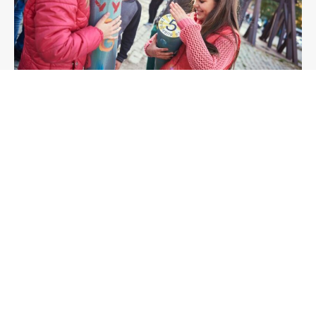
Kontakt
PAMÁTNÍK TICHA, o. p. s.
Kancelář:
Poupětova 1339/3, Praha 7
Sídlo:
Veverkova 8, Praha 7
Památník ticha