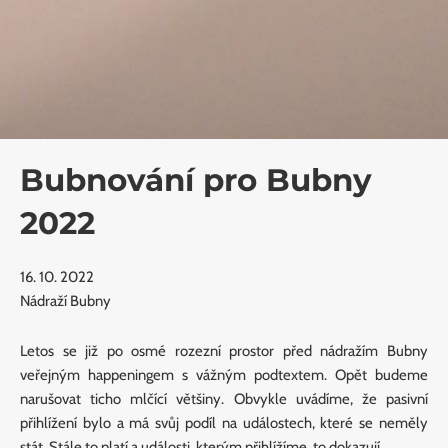
Bubnování pro Bubny
2022
16. 10. 2022
Nádraží Bubny
Letos se již po osmé rozezní prostor před nádražím Bubny
veřejným happeningem s vážným podtextem. Opět budeme
narušovat ticho mlčící většiny. Obvykle uvádíme, že pasivní
přihlížení bylo a má svůj podíl na událostech, které se neměly
stát. Stále to platí a události, kterým přihlížíme, to dokazují.