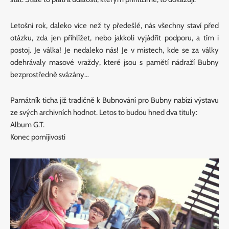
Letošní rok, daleko více než ty předešlé, nás všechny staví před
otázku, zda jen přihlížet, nebo jakkoli vyjádřit podporu, a tím i
postoj. Je válka! Je nedaleko nás! Je v místech, kde se za války
odehrávaly masové vraždy, které jsou s pamětí nádraží Bubny
bezprostředně svázány…
Památník ticha již tradičně k Bubnování pro Bubny nabízí výstavu
ze svých archivních hodnot. Letos to budou hned dva tituly:
Album G.T.
Konec pomíjivosti