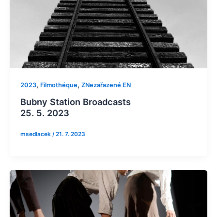
,
,
2023
Filmothéque
ZNezařazené EN
Bubny Station Broadcasts
25. 5. 2023
msedlacek
/
21. 7. 2023