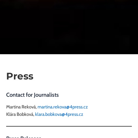
Press
Contact for Journalists
Martina Reková,
martina.rekova@4press.cz
Klára Bobková,
klara.bobkova@4press.cz