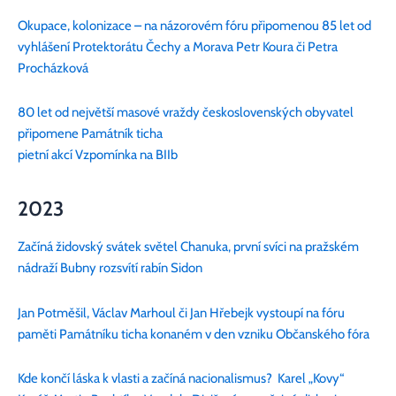
Okupace, kolonizace – na názorovém fóru připomenou 85 let od
vyhlášení Protektorátu Čechy a Morava Petr Koura či Petra
Procházková
80 let od největší masové vraždy československých obyvatel
připomene Památník ticha
pietní akcí Vzpomínka na BIIb
2023
Začíná židovský svátek světel Chanuka, první svíci na pražském
nádraží Bubny rozsvítí rabín Sidon
Jan Potměšil, Václav Marhoul či Jan Hřebejk vystoupí na fóru
paměti Památníku ticha konaném v den vzniku Občanského fóra
Kde končí láska k vlasti a začíná nacionalismus? Karel „Kovy“