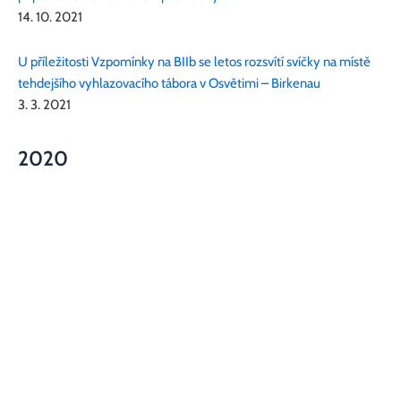
14. 10. 2021
U příležitosti Vzpomínky na BIIb se letos rozsvítí svíčky na místě
tehdejšího vyhlazovacího tábora v Osvětimi – Birkenau
3. 3. 2021
2020
Před 80 lety se potopila loď Patria s židovskými uprchlíky,
událost připomene pietní akce Památníku ticha
20. 11. 2020
Stopaři Václava Havla
17. 11. 2020
Letošní vzpomínka na první židovský transport z Prahy proběhne
online a prostřednictvím koncertu Bennewitzova kvarteta na ČT
art