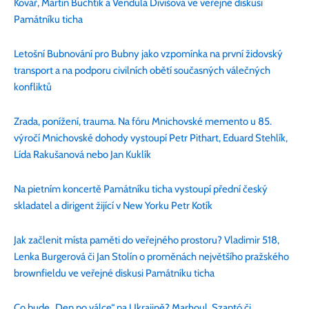
Kovář, Martin Buchtík a Vendula Divišová ve veřejné diskusi
Památníku ticha
Letošní Bubnování pro Bubny jako vzpomínka na první židovský
transport a na podporu civilních obětí současných válečných
konfliktů
Zrada, ponížení, trauma. Na fóru Mnichovské memento u 85.
výročí Mnichovské dohody vystoupí Petr Pithart, Eduard Stehlík,
Lída Rakušanová nebo Jan Kuklík
Na pietním koncertě Památníku ticha vystoupí přední český
skladatel a dirigent žijící v New Yorku Petr Kotík
Jak začlenit místa paměti do veřejného prostoru? Vladimir 518,
Lenka Burgerová či Jan Stolín o proměnách největšího pražského
brownfieldu ve veřejné diskusi Památníku ticha
Co bude „Den po válce“ na Ukrajině? Marhoul, Szantó či