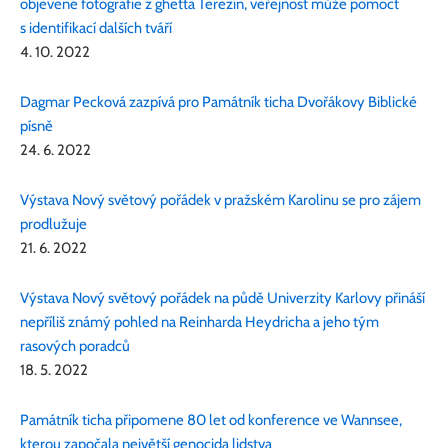
objevené fotografie z ghetta Terezín, veřejnost může pomoct
s identifikací dalších tváří
4. 10. 2022
Dagmar Pecková zazpívá pro Památník ticha Dvořákovy Biblické
písně
24. 6. 2022
Výstava Nový světový pořádek v pražském Karolinu se pro zájem
prodlužuje
21. 6. 2022
Výstava Nový světový pořádek na půdě Univerzity Karlovy přináší
nepříliš známý pohled na Reinharda Heydricha a jeho tým
rasových poradců
18. 5. 2022
Památník ticha připomene 80 let od konference ve Wannsee,
kterou započala největší genocida lidstva