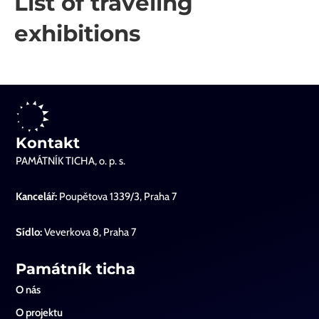
List of traveling
exhibitions
Kontakt
PAMÁTNÍK TICHA, o. p. s.
Kancelář:
Poupětova 1339/3, Praha 7
Sídlo:
Veverkova 8, Praha 7
Památník ticha
O nás
O projektu