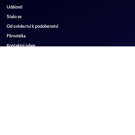
Události
Stalo se
Od svědectví k podobenství
Filmotéka
Kontaktní údaje
Sociální sítě
Instagram
Facebook
Youtube
Oznámení o souborech cookie ve WordPressu od Real Cookie
Banneru