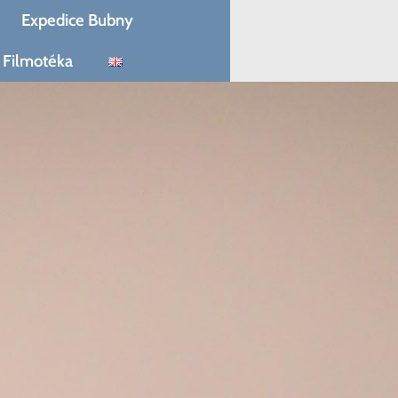
Expedice Bubny
Filmotéka