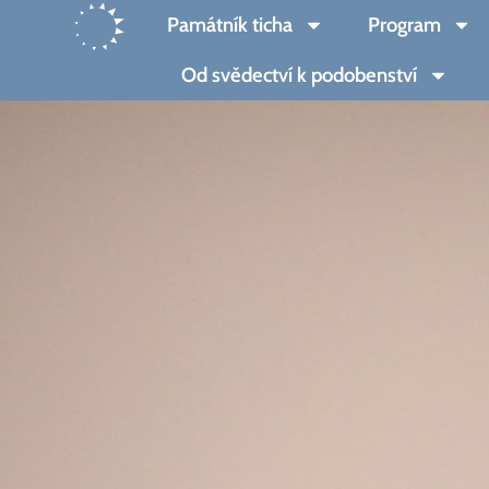
Přeskočit
Památník ticha
Program
na
obsah
Od svědectví k podobenství