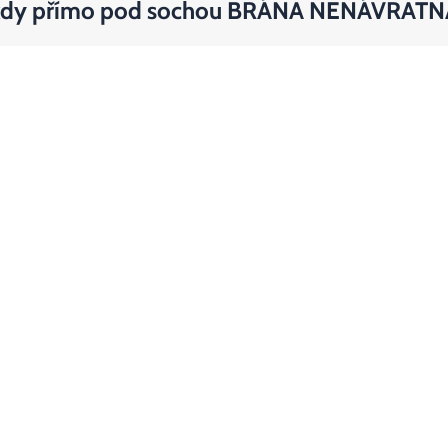
kdy přímo pod sochou BRÁNA NENÁVRATN
rt pořádaný v rámci Klubové noci
United Is
Památník ticha
S
O nás
O projektu
Události
Stalo se
Od svědectví k podobenství
Filmotéka
Kontaktní údaje