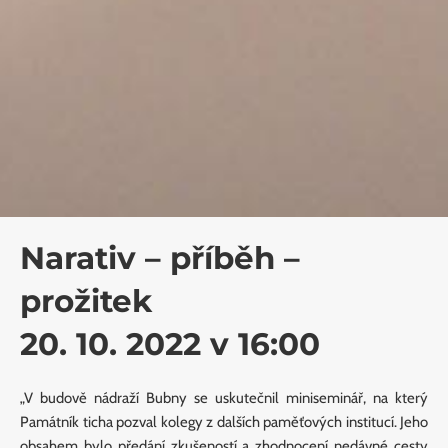
Narativ – příběh –
prožitek
20. 10. 2022 v 16:00
„V budově nádraží Bubny se uskutečnil miniseminář, na který
Památník ticha pozval kolegy z dalších paměťových institucí. Jeho
obsahem bylo předání zkušeností a zhodnocení nedávné cesty