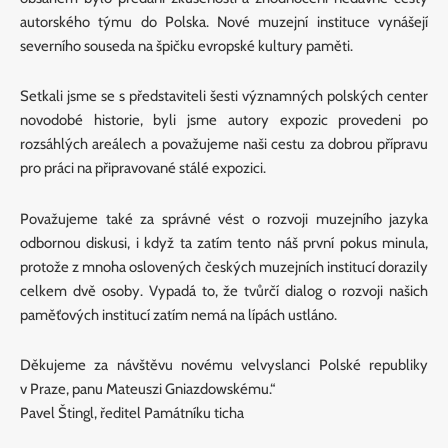
autorského týmu do Polska. Nové muzejní instituce vynášejí
severního souseda na špičku evropské kultury paměti.
Setkali jsme se s představiteli šesti významných polských center
novodobé historie, byli jsme autory expozic provedeni po
rozsáhlých areálech a považujeme naši cestu za dobrou přípravu
pro práci na připravované stálé expozici.
Považujeme také za správné vést o rozvoji muzejního jazyka
odbornou diskusi, i když ta zatím tento náš první pokus minula,
protože z mnoha oslovených českých muzejních institucí dorazily
celkem dvě osoby. Vypadá to, že tvůrčí dialog o rozvoji našich
paměťových institucí zatím nemá na lípách ustláno.
Děkujeme za návštěvu novému velvyslanci Polské republiky
v Praze, panu Mateuszi Gniazdowskému.“
Pavel Štingl, ředitel Památníku ticha