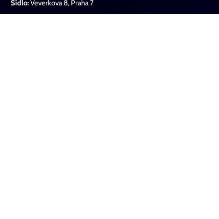
Sídlo:
Veverkova 8, Praha 7
Památník ticha
O nás
O projektu
Události
Stalo se
Od svědectví k podobenství
Filmotéka
Kontaktní údaje
Sociální sítě
Instagram
Facebook
Youtube