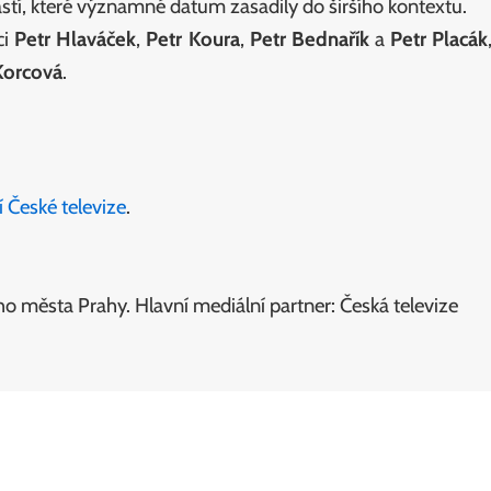
stí, které významné datum zasadily do širšího kontextu.
ci
Petr Hlaváček
,
Petr Koura
,
Petr Bednařík
a
Petr Placák
Korcová
.
í České televize
.
ho města Prahy. Hlavní mediální partner: Česká televize