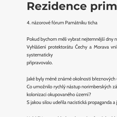
Rezidence prim
4. názorové fórum Památníku ticha
Pokud bychom měli vybrat nejtemnější dny naš
Vyhlášení protektorátu Čechy a Morava vn
systematicky
připravovalo.
Jaké byly méně známé okolnosti březnových u
Co umožnilo rychlý nástup norimberských zá
kolonizaci okupovaného území?
S jakou silou udeřila nacistická propaganda a