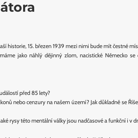
átora
í historie, 15. březen 1939 mezi nimi bude mít čestné mís
ímáme jako náhlý dějinný zlom, nacistické Německo se
dálostí před 85 lety?
konů nebo cenzury na našem území? Jak důkladně se Říše 
 jaké rysy této mentální války jsou nadčasové a funkční i v 