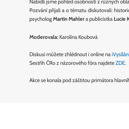
Nabídli jsme pohled osobností z různých obla
Pozvání přijali a o tématu diskutovali: histori
psycholog
Martin Mahler
a publicistka
Lucie 
Moderovala:
Karolína Koubová
Diskusi můžete zhlédnout i online na
iVysílán
Sestřih ČRo z názorového fóra najdete
ZDE.
Akce se konala pod záštitou primátora hlavní