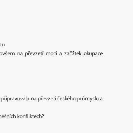
to.
 ovšem na převzetí moci a začátek okupace
připravovala na převzetí českého průmyslu a
dnešních konﬂiktech?