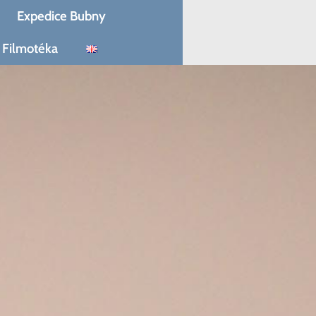
Expedice Bubny
Filmotéka