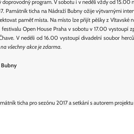
 doprovodný program. V sobotu i v neděli vždy od 15.00 
7. Památník ticha na Nádraží Bubny ožije výtvarnými inte
ektovat paměť místa. Na místo lze přijít pěšky z Vltavské
u festivalu Open House Praha v sobotu v 17.00 vystoupí z
e Čhave. V neděli od 16.00 vystoupí divadelní soubor he
 na všechny akce je zdarma
.
í Bubny
mátník ticha pro sezónu 2017 a setkání s autorem projekt
vačky a klavíristky, v jejíž tvorbě se odrážejí hebrejské tra
ěšnějších romských kapel posledních 10 let