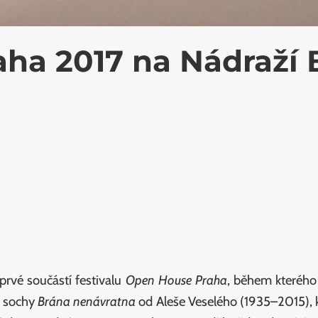
ha 2017 na Nádraží
prvé součástí festivalu
Open House Praha
, během kterého
ě sochy
Brána nenávratna
od Aleše Veselého (1935–2015), kt