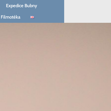
Expedice Bubny
Filmotéka