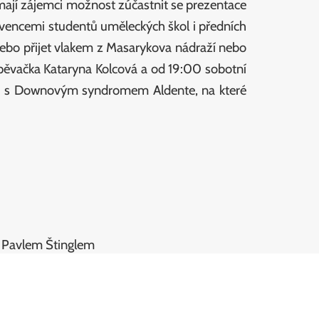
mají zájemci možnost zúčastnit se prezentace
rvencemi studentů uměleckých škol i předních
 nebo přijet vlakem z Masarykova nádraží nebo
pěvačka Kataryna Kolcová a od 19:00 sobotní
rců s Downovým syndromem Aldente, na které
u Pavlem Štinglem
dice