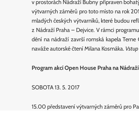
v prostorách Nádraží Bubny připraven bohatý
výtvarných záměrů pro toto místo na rok 201
mladých českých výtvarníků, které budou refl
z Nádraží Praha – Dejvice. V rámci program
dění na nádraží završí romská kapela Tern
naváže autorské čtení Milana Kosmáka.
Vstup
Program akcí Open House Praha na Nádraž
SOBOTA 13. 5. 2017
15.00 představení výtvarných záměrů pro Pa
17.00 Kataryna Kolcová – koncert vynikající zpě
19.00 TERNE ČHAVE – koncert jedné z nejúsp