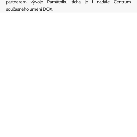
partnerem vývoje Památníku ticha je i nadále Centrum
současného umění DOX.
Kontakt
PAMÁTNÍK TICHA, o. p. s.
Kancelář:
Poupětova 1339/3, Praha 7
Sídlo:
Veverkova 8, Praha 7
Památník ticha
O nás
O projektu
Události