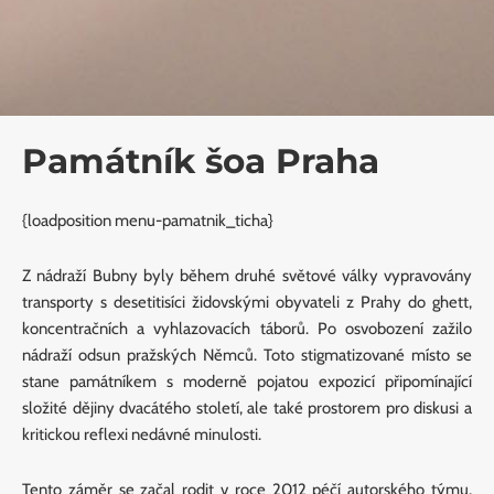
Památník šoa Praha
{loadposition menu-pamatnik_ticha}
Z nádraží Bubny byly během druhé světové války vypravovány
transporty s desetitisíci židovskými obyvateli z Prahy do ghett,
koncentračních a vyhlazovacích táborů. Po osvobození zažilo
nádraží odsun pražských Němců. Toto stigmatizované místo se
stane památníkem s moderně pojatou expozicí připomínající
složité dějiny dvacátého století, ale také prostorem pro diskusi a
kritickou reflexi nedávné minulosti.
Tento záměr se začal rodit v roce 2012 péčí autorského týmu,