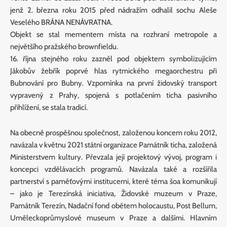
jenž 2. března roku 2015 před nádražím odhalil sochu Aleše
Veselého BRÁNA NENÁVRATNA.
Objekt se stal mementem místa na rozhraní metropole a
největšího pražského brownfieldu.
16. října stejného roku zazněl pod objektem symbolizujícím
Jákobův žebřík poprvé hlas rytmického megaorchestru při
Bubnování pro Bubny. Vzpomínka na první židovský transport
vypravený z Prahy, spojená s potlačením ticha pasivního
přihlížení, se stala tradicí.
Na obecně prospěšnou společnost, založenou koncem roku 2012,
navázala v květnu 2021 státní organizace Památník ticha, založená
Ministerstvem kultury. Převzala její projektový vývoj, program i
koncepci vzdělávacích programů. Navázala také a rozšířila
partnerství s paměťovými institucemi, které téma šoa komunikují
– jako je Terezínská iniciativa, Židovské muzeum v Praze,
Památník Terezín, Nadační fond obětem holocaustu, Post Bellum,
Uměleckoprůmyslové museum v Praze a dalšími. Hlavním