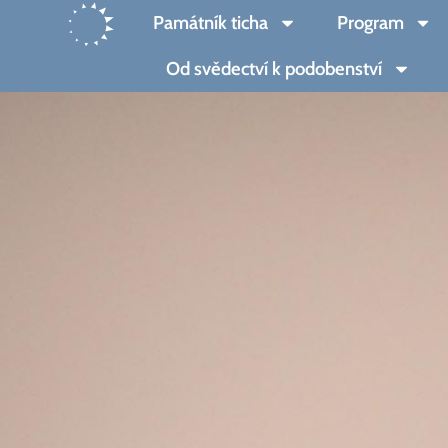
Přeskočit
Památník ticha
Program
na
obsah
Od svědectví k podobenství