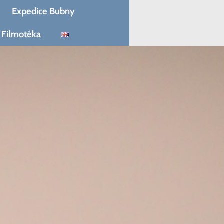
Expedice Bubny
Filmotéka