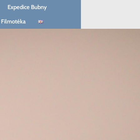
Expedice Bubny
Filmotéka