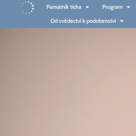
Přeskočit
Památník ticha
Program
na
obsah
Od svědectví k podobenství