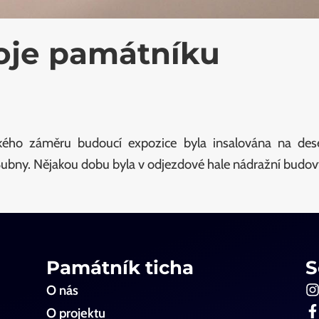
oje památníku
ického záměru budoucí expozice byla insalována na des
Bubny. Nějakou dobu byla v odjezdové hale nádražní budo
Památník ticha
S
O nás
O projektu