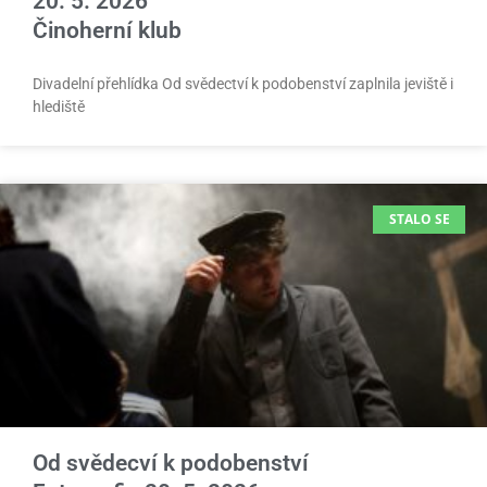
20. 5. 2026
Činoherní klub
Divadelní přehlídka Od svědectví k podobenství zaplnila jeviště i
hlediště
STALO SE
Od svědecví k podobenství