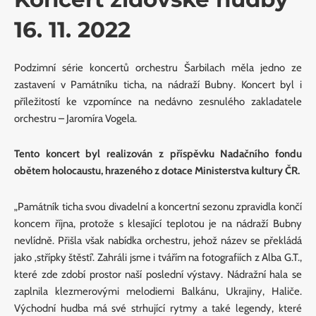
16. 11. 2022
Podzimní série koncertů orchestru Šarbilach měla jedno ze
zastavení v Památníku ticha, na nádraží Bubny. Koncert byl i
příležitostí ke vzpomínce na nedávno zesnulého zakladatele
orchestru – Jaromíra Vogela.
Tento koncert byl realizován z příspěvku Nadačního fondu
obětem holocaustu, hrazeného z dotace Ministerstva kultury ČR.
„Památník ticha svou divadelní a koncertní sezonu zpravidla končí
koncem října, protože s klesající teplotou je na nádraží Bubny
nevlídně. Přišla však nabídka orchestru, jehož název se překládá
jako ‚střípky štěstí’. Zahráli jsme i tvářím na fotografiích z Alba G.T.,
které zde zdobí prostor naší poslední výstavy. Nádražní hala se
zaplnila klezmerovými melodiemi Balkánu, Ukrajiny, Haliče.
Východní hudba má své strhující rytmy a také legendy, které