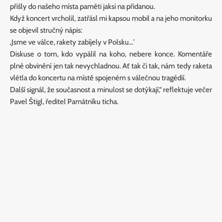
přišly do našeho místa paměti jaksi na přidanou.
Když koncert vrcholil, zatřásl mi kapsou mobil a na jeho monitorku
se objevil stručný nápis:
‚Jsme ve válce, rakety zabíjely v Polsku…’
Diskuse o tom, kdo vypálil na koho, nebere konce. Komentáře
plné obvinění jen tak nevychladnou. Ať tak či tak, nám tedy raketa
vlétla do koncertu na místě spojeném s válečnou tragédií.
Další signál, že současnost a minulost se dotýkají,“ reflektuje večer
Pavel Štigl, ředitel Památníku ticha.