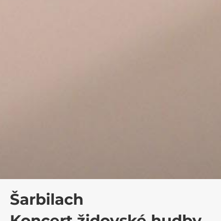
Šarbilach
Koncert židovské hudby