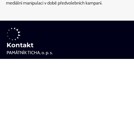
mediální manipulaci v době předvolebních kampaní.
Kontakt
PAMÁTNÍK TICHA, o. p. s.
Kancelář:
Poupětova 1339/3, Praha 7
Sídlo:
Veverkova 8, Praha 7
Památník ticha
O nás
O projektu
Události