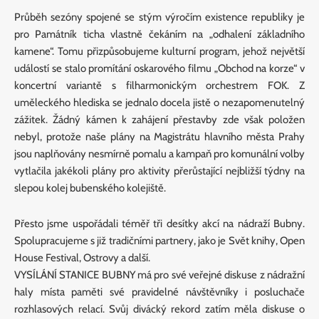
Průběh sezóny spojené se stým výročím existence republiky je
pro Památník ticha vlastně čekáním na „odhalení základního
kamene“. Tomu přizpůsobujeme kulturní program, jehož největší
událostí se stalo promítání oskarového filmu „Obchod na korze“ v
koncertní variantě s filharmonickým orchestrem FOK. Z
uměleckého hlediska se jednalo docela jistě o nezapomenutelný
zážitek. Žádný kámen k zahájení přestavby zde však položen
nebyl, protože naše plány na Magistrátu hlavního města Prahy
jsou naplňovány nesmírně pomalu a kampaň pro komunální volby
vytlačila jakékoli plány pro aktivity přerůstající nejbližší týdny na
slepou kolej bubenského kolejiště.
Přesto jsme uspořádali téměř tři desítky akcí na nádraží Bubny.
Spolupracujeme s již tradičními partnery, jako je Svět knihy, Open
House Festival, Ostrovy a další.
VYSÍLÁNÍ STANICE BUBNY má pro své veřejné diskuse z nádražní
haly místa paměti své pravidelné návštěvníky i posluchače
rozhlasových relací. Svůj divácký rekord zatím měla diskuse o