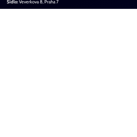
Sídlo:
Veverkova 8, Praha 7
Památník ticha
O nás
O projektu
Události
Stalo se
Od svědectví k podobenství
Filmotéka
Kontaktní údaje
Sociální sítě
Instagram
Facebook
Youtube