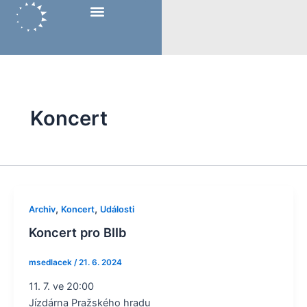
Přeskočit
na
obsah
Koncert
,
,
Archiv
Koncert
Události
Koncert pro BIIb
msedlacek
/
21. 6. 2024
11. 7. ve 20:00
Jízdárna Pražského hradu