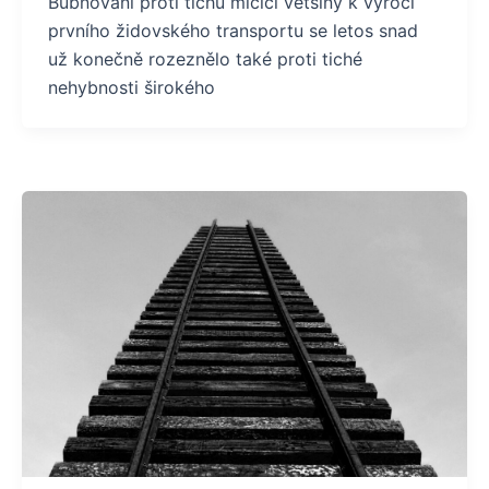
Bubnování proti tichu mlčící většiny k výročí
prvního židovského transportu se letos snad
už konečně rozeznělo také proti tiché
nehybnosti širokého