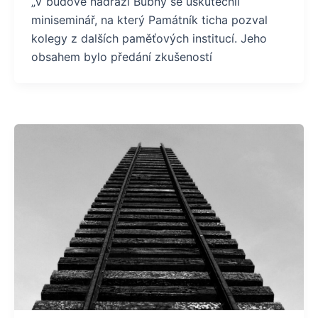
„V budově nádraží Bubny se uskutečnil
miniseminář, na který Památník ticha pozval
kolegy z dalších paměťových institucí. Jeho
obsahem bylo předání zkušeností