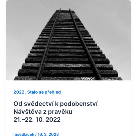
,
2022
Stalo se přehled
Od svědectví k podobenství
Návštěva z pravěku
21.–22. 10. 2022
msedlacek
/
16. 3. 2023